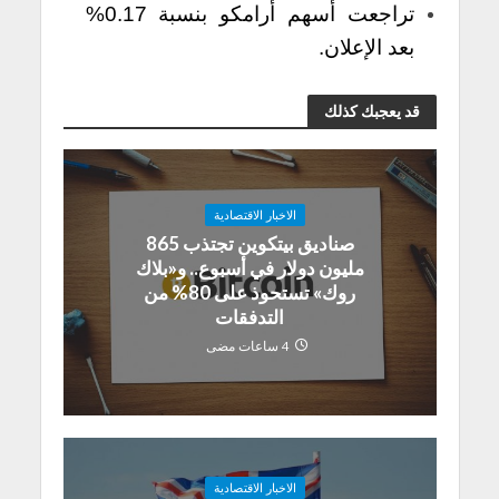
تراجعت أسهم أرامكو بنسبة 0.17%
بعد الإعلان.
قد يعجبك كذلك
الاخبار الاقتصادية
صناديق بيتكوين تجتذب 865
مليون دولار في أسبوع.. و«بلاك
روك» تستحوذ على 80% من
التدفقات
4 ساعات مضى
الاخبار الاقتصادية