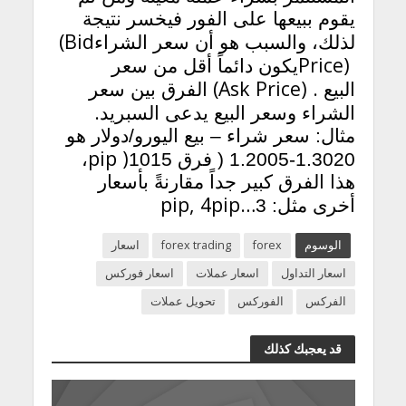
يقوم ببيعها على الفور فيخسر نتيجة
(Bid
لذلك، والسبب هو أن سعر الشراء
Price)
يكون دائماً أقل من سعر
(Ask Price) .
البيع
الفرق بين سعر
.
الشراء وسعر البيع يدعى السبريد
مثال: سعر شراء – بيع اليورو/دولار هو
pip )
1.3020-1.2005 ( فرق 1015
،
هذا الفرق كبير جداً مقارنةً بأسعار
pip, 4pip…
أخرى مثل: 3
الوسوم
forex
forex trading
اسعار
اسعار التداول
اسعار عملات
اسعار فوركس
الفركس
الفوركس
تحويل عملات
قد يعجبك كذلك