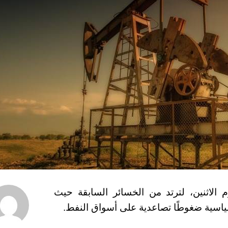
لعقود الآجلة للنفط الخام بنحو 2٪ يوم الاثنين، لترتد من الخسائر السابقة حيث
اسية ضغوطًا تصاعدية على أسواق النفط.