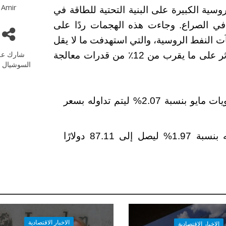
Amir
وسية الكبيرة على البنية التحتية للطاقة في
ا في الصراع. وجاءت هذه الهجمات ردًا على
ت النفط الروسية، والتي استهدفت ما لا يقل
شارك عل
عن سبع مصافي تكرير طوال شهر مارس، مما أثر على ما يقرب من 12٪ من قدرات معالجة
السوشيال م
ارتفع خام غرب تكساس الوسيط (WTI) لتسويات مايو بنسبة 2.07% ليتم تداوله بسعر
ارتفع سعر خام برنت تسليمات الشهر نفسه بنسبة 1.97% ليصل إلى 87.11 دولارًا
الاخبار الاقتصادية
الاخبار الاقتصادية