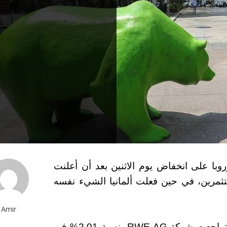
با على انخفاض يوم الاثنين بعد أن أعلنت
مرين، في حين فعلت ألمانيا الشيء نفسه
Amir
أغلق مؤشر داكس منخفضًا بنسبة 0.10% حيث تراجعت شركة RWE AG بنسبة 2.01% في