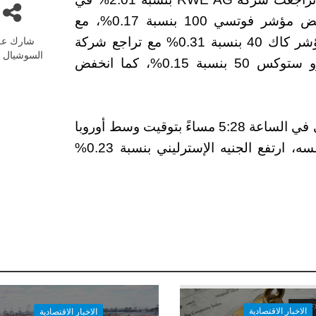
الساعة 5:35 مساءً بتوقيت وسط أوروبا. انخفض مؤشر فوتسي 100 بنسبة 0.17%، مع
شارك عل
انخفاض ادميرال جروب بنسبة 2.35%. خسر مؤشر كاك 40 بنسبة 0.31% مع تراجع شركة
السوشيال م
سان جوبان بنسبة 3.24%. انخفض مؤشر يورو ستوكس 50 بنسبة 0.15%، كما انخفض
ارتفع اليورو بنسبة 0.14% مقابل الدولار الأمريكي في الساعة 5:28 مساءً بتوقيت وسط أوروبا
ليتم بيعه مقابل 1.07895 دولار. وفي الوقت نفسه، ارتفع الجنيه الإسترليني بنسبة 0.23%
الاخبار الاقتصادية
الاخبار الاقتصادية