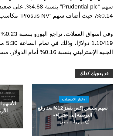
0.14%، حيث أضاف سهم “Prosus NV” مكاسب بنسبة 2.97%.
وفي أ
10419
الجنيه الإسترليني بنسبة 0.16% أمام الدولار، مسجلاً سعر 1.32651 دولارًا.
قد يعجبك كذلك
الاخبار الاقتصادية
الأسهم ا
سهم سبيس إكس يقفز 12% بعد رفع
الأرب
التوصية إلى «شراء»
يوم واحد مضى