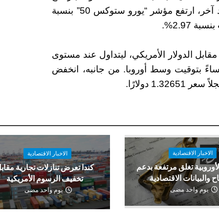
سهم “Prudential plc” بنسبة 4.68%. على صعيد آخر، ارتفع مؤشر “يورو ستوكس 50” بنسبة
سواق العملات، تراجع اليورو بنسبة 0.23% مقابل الدولار الأمريكي، ليتداول عند مستوى
1. دولارًا، وذلك في تمام الساعة 5:30 مساءً بتوقيت وسط أوروبا. من جانبه، انخفض
الاخبار الاقتصادية
الاخبار الاقتصادية
لأوروبية تغلق مرتفعة بدعم
كندا تعرض تنازلات تجارية مقاب
اح والبيانات الاقتصادية
تخفيف الرسوم الأمريكية
يوم واحد مضى
يوم واحد مضى