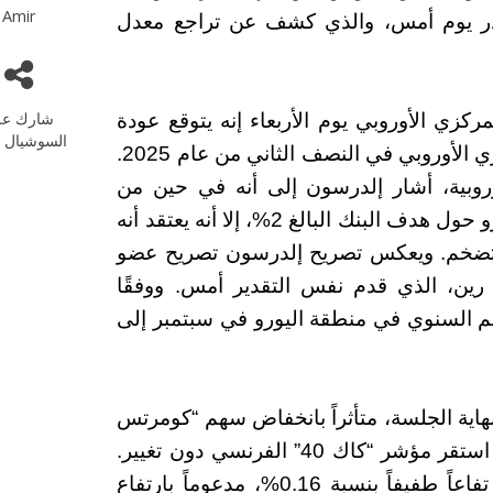
Amir
ادر يوم أمس، والذي كشف عن تراجع معدل
شارك عل
زي الأوروبي يوم الأربعاء إنه يتوقع عودة
السوشيال م
التضخم في منطقة اليورو إلى هدف البنك المركزي الأوروبي في النصف الثاني من عام 2025.
وروبية، أشار إلدرسون إلى أنه في حين من
المتوقع أن يستقر معدل التضخم في منطقة اليورو حول هدف البنك البالغ 2%، إلا أنه يعتقد أنه
بالتضخم. ويعكس تصريح إلدرسون تصريح عضو
ين، الذي قدم نفس التقدير أمس. ووفقًا
م السنوي في منطقة اليورو في سبتمبر إلى
اكس” الألماني بنسبة 0.18% عند نهاية الجلسة، متأثراً بانخفاض سهم “كومرتس
بنك” الذي خسر 1.81% من قيمته. في المقابل، استقر مؤشر “كاك 40” الفرنسي دون تغيير.
أما مؤشر “فوتسي 100” البريطاني فقد شهد ارتفاعاً طفيفاً بنسبة 0.16%، مدعوماً بارتفاع