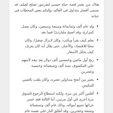
هناك من يعتبر قصة حياة جيسي ليفرمور تصلح لفيلم، قد
يسمى أفضل متداول في العالم، وإليكم بعض المحطات في
حياته:
ولد عام ألف وثمانمائة وسبعة وسبعين، وكان يعمل
كمزارع، وقد أصبح مليارديرًا فيما بعد.
تعلم كيف يقرأ ويكتب، وكان لايزال صغيرًا، وكان
محبًا للاقتصاد، والأخبار، حتى يقال أنه كان يعرف
كيف يحلل الأسعار.
ربح أول مائتين وخمسين ألف دولار بعد بيعه لأسهم
علي المكشوف سنة ألف وتسعمائة وخمسة
وعشرين.
يعتبر من أنجح متداولي عصره، وكان يلقب بالصبي
المكيس.
أفلس أكثر من مرة، ولكنه استطاع الرجوع للسوق
مرة أخرى في أول مرتين، أما الثالثة فقد خسر
جرائها جميع أمواله، وذلك عام ألف وتسعمائة
وتسعة وعشرين، وقد أطلق النار على نفسه عام