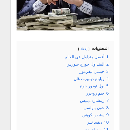
أفضل متداول في العالم
المحتويات
إخفاء
1
أفضل متداول في العالم
2
المتداول جورج سورس
3
جيسي ليفرمور
4
ويليام ديلبيرت غان
5
بول تودور جونز
6
جيم روجرز
7
ريتشارد دينيس
8
جون باولسن
9
ستيفن كوهين
10
ديفيد تيبر
11
نيك ليسون