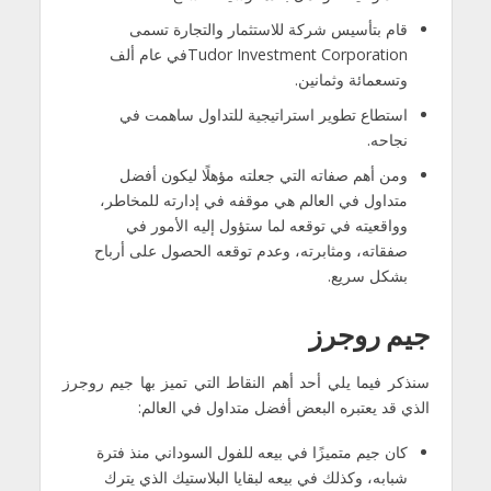
قام بتأسيس شركة للاستثمار والتجارة تسمى
Tudor Investment Corporationفي عام ألف
وتسعمائة وثمانين.
استطاع تطوير استراتيجية للتداول ساهمت في
نجاحه.
ومن أهم صفاته التي جعلته مؤهلًا ليكون أفضل
متداول في العالم هي موقفه في إدارته للمخاطر،
وواقعيته في توقعه لما ستؤول إليه الأمور في
صفقاته، ومثابرته، وعدم توقعه الحصول على أرباح
بشكل سريع.
جيم روجرز
سنذكر فيما يلي أحد أهم النقاط التي تميز بها جيم روجرز
الذي قد يعتبره البعض أفضل متداول في العالم:
كان جيم متميزًا في بيعه للفول السوداني منذ فترة
شبابه، وكذلك في بيعه لبقايا البلاستيك الذي يترك