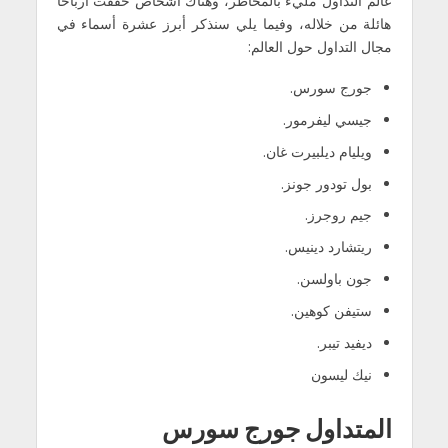
عالم التداول مليء بالمخاطر، وهناك أشخاص حققت أرباحًا
هائلة من خلاله، وفيما يلي سنذكر أبرز عشرة أسماء في
مجال التداول حول العالم:
جورج سورس.
جيسي ليفرمور.
ويليام ديلبيرت غان.
بول تودور جونز.
جيم روجرز.
ريتشارد دينيس.
جون باولسن.
ستيفن كوهين.
ديفيد تيبر.
نيك ليسون
المتداول جورج سورس