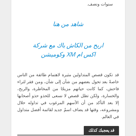
سنوات ونصف.
شاهد من هنا
اربح من الكاش باك مع شركة
اكس ام XM وكوميشن
قد تكون قصص المتداولين مثيرة لاهتمام طائفة من الناس
خاصةً بعد تحول بعضهم من شأن إلى شأن، ومن فقر لثراء
فاحش، كما كانت حياتهم مزيجًا من المخاطرة، والربح،
والخسارة، ولكن تظل قصص لا نسعى للحذو حذو أصحابها
إلا بعد التأكد من أن الأسهم المرغوب في تداوله حلال
ومشروعه، وقتها قد يضاف اسمٌ جديد لقائمة أفضل متداول
في العالم.
قد يعجبك كذلك