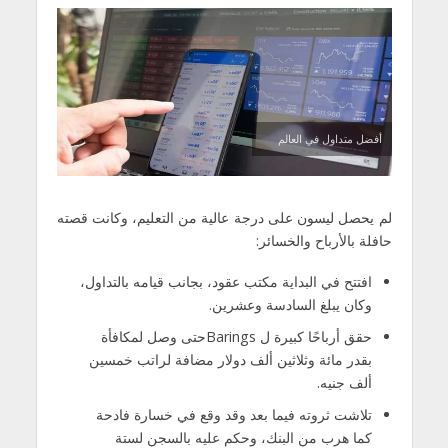
أفضل متداول في العالم
لم يحصل ليسون على درجة عالية من التعليم، وكانت قصته
حافلة بالأرباح والخسائر:
افتتح في البداية مكتب عقود، بجانب قيامه بالتداول،
وكان يبلغ السادسة وعشرين.
حقق أرباحًا كبيرة ل Baringsحتى وصل لمكافأة
بقدر مائة وثلاثين ألف دولار مضافة لراتب خمسين
ألف جنيه.
تلاشت ثروته فيما بعد وقد وقع في خسارة فادحة
كما هرب من البنك، وحكم عليه بالسجن لستة