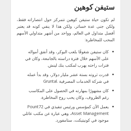
ستيفن كوهين
لم تكون حياة ستيفن كوهين تتمركز حول انتصاراته فقط،
ولكن جنى عدة خسائر، ولكن هذا لا ينفي كونه قد يعتبر
أفضل متداول في العالم، وواحد من أشهر متداولي الأسهم
المحب للمخاطرة:
كان ستيفن شغوفًا بلعب البوكر، وقد أنفق أمواله
على الأسهم خلال فترة دراسته بالجامعة، وكان في
فترات راحته يهرب لمكتب بنك لينش.
قدرت ثروته بستة عشر مليار دولار، وقد بدأ عمله
في شركة الخدمات المصرفية .Gruntal
كان مشهورًا بمهارته في الحصول على المكاسب
رغم الظروف، وكان يحب روح المخاطرة.
يعمل الآن كمؤسس ورئيس تنفيذي في Pount72
Asset Management، وهي عبارة عن مكتب عائلي
موجود في كونيتيكت، ستامفورد.