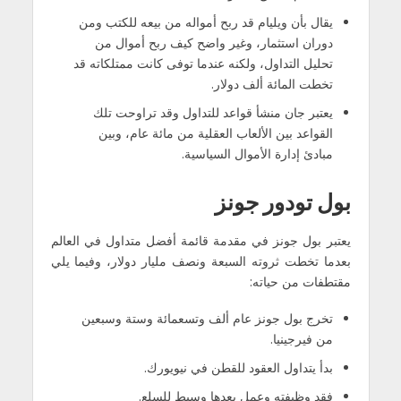
يقال بأن ويليام قد ربح أمواله من بيعه للكتب ومن
دوران استثمار، وغير واضح كيف ربح أموال من
تحليل التداول، ولكنه عندما توفى كانت ممتلكاته قد
تخطت المائة ألف دولار.
يعتبر جان منشأ قواعد للتداول وقد تراوحت تلك
القواعد بين الألعاب العقلية من مائة عام، وبين
مبادئ إدارة الأموال السياسية.
بول تودور جونز
يعتبر بول جونز في مقدمة قائمة أفضل متداول في العالم
بعدما تخطت ثروته السبعة ونصف مليار دولار، وفيما يلي
مقتطفات من حياته:
تخرج بول جونز عام ألف وتسعمائة وستة وسبعين
من فيرجينيا.
بدأ يتداول العقود للقطن في نيويورك.
فقد وظيفته وعمل بعدها وسيط للسلع.