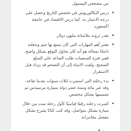
من مشجعي البيسبول.
درس البكالوريوس في تخصص التاريخ وحصل على
درجة الامتياز به، كما درس الاقتصاد في جامعة
اكسفورد.
تقدر ثروته بثلاثمائة مليون دولار.
تعتبر أهم المهارات التي كان يتمتع بها جيم وجعلته
ناجحًا بمجاله هو أنه كان يحاول التوقع بشكل واضح،
ففي فترة التسعينات طلب الصاعد على السلع
الصحيح، ولفت الانتباه إلى أن التضخم قد يزداد قبل
الاستقرار.
بدء رحلته التي استمرت لثلاث سنوات بعدما تقاعد،
وقد عبر مائة وستة عشر دولة بسيارة مرسيدس تم
تصميمها بشكل مخصص.
كسرت رحلته رقمًا قياسيًا كأول رحلة تمت من خلال
سيارة بشكل متواصل، وقد كتب كتابًا يشرح بشكل
مفصل مغامراته.