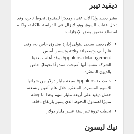
ديفيد تيبر
يعتبر ديفيد ولدًا لأب غني، ومديرًا لصندوق تحوط ناجح، وقد
دخل عتبات السوق وهو لايزال في الدراسة بالكلية، ولكنه
استطاع تحقيق بعض الإنجازات:
كان ديفيد يسعى ليتولى إدارة صندوق خاص به، وفي
عام ألف وتسعمائة وثلاثة وتسعين أسس
Appaloosa Management، وقد أعلنت بعدها
الشركة نفسها أنها أصبحت صندوقًا تحوطيًا خاص
بالديون المتعثرة.
حصدت Appaloosa سبعة مليار دولار من شرائها
للأسهم المستردة المتعثرة خلال عام ألفين وتسعة،
حصل ديفيد على أربعة مليار منهم وهذا ما جعله
مديرًا لصندوق التحوط الذي يتميز بارتفاع دخله.
تخطت ثروة تيبر ستة عشر مليار دولار .
نيك ليسون