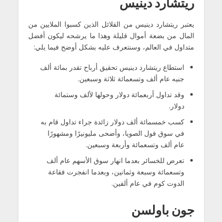
ريتشارد دينيس
يعتبر ريتشارد دينيس من القلائل الذين كسبوا الملايين من
المال من بضعة أموال قليلة وهذا ما يرشحه ليكون أفضل
متداول في العالم، وسنتعرف عليه بشكل أوضح فيما يلي:
استطاع ريتشارد دينيس تحقيق أرباح تقدر بمائة ألف
جنيه عام ألف وتسعمائة ثلاثة وسبعين.
وقد تداول أربعمائة دولار وحولها لألف وستمائة
دولار.
كسب خمسمائة ألف دولار زائدة جراء تداول قام به
في سوق فول الصويا، وأضحى مليونيرًا ومشهورًا
عام ألف وتسعمائة وأربعة وسبعين.
تعرض للخسائر بعدما انهار سوق الأسهم عام ألف
وتسعمائة وسبعة وثمانين، وبعدما انفجرت فقاعة
الدوت كوم في عام ألفين.
جون باولسن