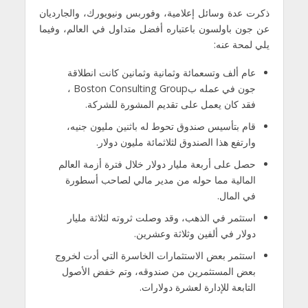
ذكرت عدة وسائل إعلامية، وفوربس ونيويورك، والجارديان
عن جون باولسون باعتباره أفضل متداول في العالم، وفيما
يلي لمحة عنه:
عام ألف وتسعمائة وثمانية وثمانين كانت انطلاقة
جون في عمله بBoston Consulting Group ،
فقد كان يعمل على تقديم المشورة للشركة.
قام بتأسيس صندوق تحوط له باثنين مليون جنيه،
وارتفع هذا الصندوق لثلاثمائة مليون دولار.
حصل على أربعة مليار دولار خلال فترة أزمة العالم
المالية مما حوله من مدير مالي لصاحب أسطورة
في المال.
استثمر في الذهب، وقد وصلت ثروته لثلاثة مليار
دولار في ألفين وثلاثة وعشرين.
استثمر بعض الاستثمارات الخاسرة التي أدت لخروج
بعض المستثمرين من صندوقه، وتم خفض الأصول
التابعة للإدارة لعشرة دولارات.