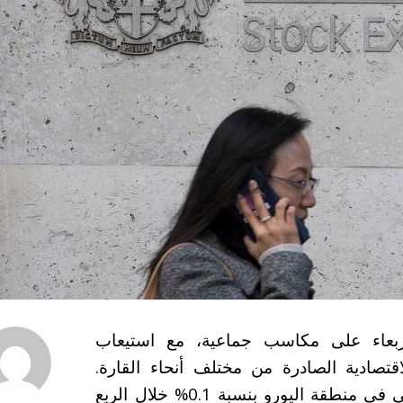
أربعاء على مكاسب جماعية، مع استيعاب
قتصادية الصادرة من مختلف أنحاء القارة.
وجاءت البيانات لتؤكد نمو الناتج المحلي الإجمالي في منطقة اليورو بنسبة 0.1% خلال الربع