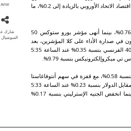
Amir
الأول مقارنة بالربع السابق، بينما جرى تعديل نمو اقتصاد الاتحاد الأوروبي بالزيادة إلى 0.2%، ما
عند الإغلاق، صعد مؤشر داكس الألماني بنسبة 0.76%، بينما أنهى مؤشر يورو ستوكس 50
شارك عل
السوشيال م
0.%. وجاء سهم إنفينون في صدارة الأداء على كلا المؤشرين، بعد
قفزة قوية بلغت 10.70%. كما ارتفع مؤشر كاك 40 الفرنسي بنسبة 0.35% عند الساعة 5:35
ي ميكروإلكترونيكس بنسبة 9.79%.
في لندن، أغلق مؤشر فوتسي 100 على ارتفاع بنسبة 0.58%، مع قفزة في سهم أنتوفاغاستا
بلغت 8.73%. وعلى صعيد العملات، تراجع اليورو مقابل الدولار بنسبة 0.23% عند الساعة 5:33
مساءً بتوقيت وسط أوروبا، ليسجل 1.17127، بينما انخفض الجنيه الإسترليني بنسبة 0.17%