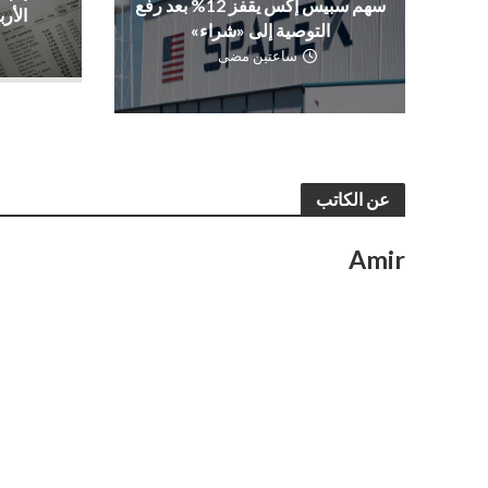
سهم سبيس إكس يقفز 12% بعد رفع
الأرب
التوصية إلى «شراء»
ساعتين مضى
عن الكاتب
Amir