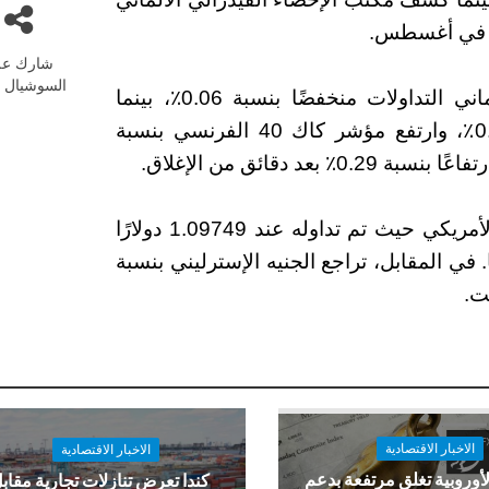
شارك عل
السوشيال م
على صعيد المؤشرات، أنهى مؤشر داكس الألماني التداولات منخفضًا بنسبة 0.06٪، بينما
أضاف مؤشر فوتسي 100 البريطاني نسبة 0.26٪، وارتفع مؤشر كاك 40 الفرنسي بنسبة
في سوق العملات، استقر اليورو مقابل الدولار الأمريكي حيث تم تداوله عند 1.09749 دولارًا
وسط أوروبا. في المقابل، تراجع الجنيه الإسترليني بنسبة
الاخبار الاقتصادية
الاخبار الاقتصادية
لأوروبية تغلق مرتفعة بدعم
كندا تعرض تنازلات تجارية مقاب