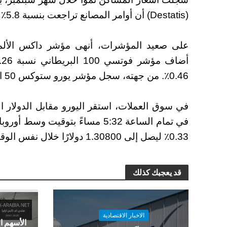
(Destatis) أن أوامر المصانع تراجعت بنسبة 5.8٪ في أغسطس.
0.46٪. من جهته، سجل مؤشر يورو ستوكس 50 ارتفاعًا بنسبة 0.29٪ بعد دقائق من الإغلاق.
في تمام الساعة 5:32 مساءً بتوقيت 
0.33٪ ليصل إلى 1.30800 دولارًا خلال نفس الوقت.
قد يعجبك كذلك
الاخبار الاقتصادية
الأسهم ا