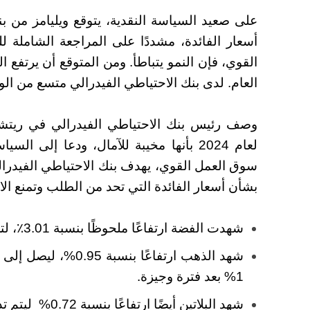
على صعيد السياسة النقدية، يتوقع ويليامز من ب
أسعار الفائدة، مشددًا على المراجعة الشاملة لل
العام. لدى بنك الاحتياطي الفيدرالي متسع من الوق
وصف رئيس بنك الاحتياطي الفيدرالي في ريتشم
لعام 2024 بأنها مخيبة للآمال، ودعا إلى ا
بشأن أسعار الفائدة التي تحد من الطلب وتمنع الا
شهدت الفضة ارتفاعًا ملحوظًا بنسبة 3.01٪، لتصل إلى 27.34 دولارًا للأونصة.
1% بعد فترة وجيزة.
شهد البلاتين أيضًا ارتفاعًا بنسبة 0.72% ليتم تداوله عند 964.82 دولارًا للأونصة.