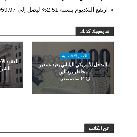
ارتفع البلاديوم بنسبة 2.51% ليصل إلى 959.97 دولارًا للأوقية.
قد يعجبك كذلك
الاخبار الاقتصادية
العقود الآج
التدخل الأمريكي الياباني يعيد تسعير
الشرك
مخاطر بيع الين
19 ساعة مضى
عن الكاتب