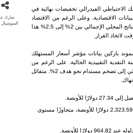
نك الاحتياطي الفيدرالي تخفيضات نهائية في
شارك عل
بيانات الاقتصادية. وعلى الرغم من الاقتصاد
السوشيال م
القوي، فإن النمو يتباطأ. ومن المتوقع أن يرتفع الناتج المحلي الإجمالي بين 2% إلى 2.5% هذا
ت لاتخاذ القرار.
وند باركين بيانات مؤشر أسعار المستهلك
لسياسة النقدية التقييدية الحالية. على الرغم من
سوق العمل القوي، يهدف بنك الاحتياطي الفيدرالي إلى تضخم مستدام نحو هدف 2%. متفائل
نهاك.
شهد الذهب ارتفاعًا بنسبة 0.95%، ليصل إلى 2,323.59 دولارًا للأونصة، متجاوزًا مستوى