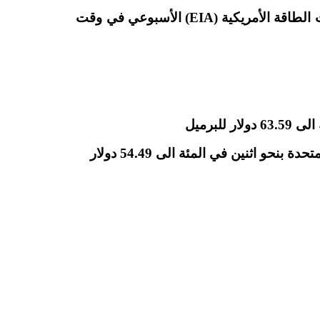
ينتظر المستثمرون تقرير مخزونات إدارة معلومات الطاقة الأمريكية (EIA) الأسبوعي في وقت
في حين ارتفعت العقود الآجلة لخام الولايات المتحدة بنحو اثنين في المئة الى 54.49 دولار