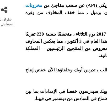
فاجئ من
مخزونات
أسبوع الماضي بقيمة 1.5 مليون برميل ، مما خفف المخاوف من وفرة
شارك عل
السوشيال م
سجل الخام الأمريكي أدنى مستوى له منذ أكتوبر 2017 يوم الثلاثاء ، منخفضًا بنسبة 30٪ تقريبًا
من أعلى مستوى له في أربع سنوات والذي بلغه هذا العام في 3 أكتوبر ، مما يعكس المخاوف
في عام 2019 وتسجيل المعروض من المنتجين الرئيسيين – المملكة
نية.
 ، تدرس أوبك وحلفاؤها الآن خفض إنتاج
أوبك سيدرسون خفضا في الإمدادات بما بين