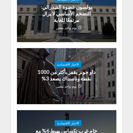
بولسون عضوة الفيدرالي:
التضخم الأساسي لا يزال
مرتفعًا للغاية
يوم واحد مضى
الاخبار الاقتصادية
داو جونز يقفز بأكثر من 1000
نقطة وناسداك يصعد 3%
يوم واحد مضى
الاخبار الاقتصادية
خام غرب تكساس يهبط 6% مع