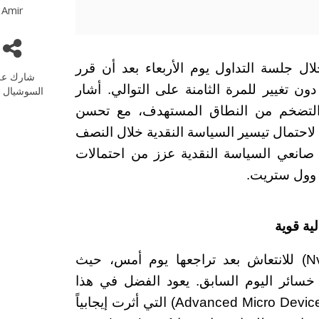
Amir
ال جلسة التداول يوم الأربعاء بعد أن قرر
شارك عل
دون تغيير للمرة الثامنة على التوالي.
أشار
السوشيال م
 التضخم من النطاق المستهدف، مع تحسن
 لاحتمال تيسير السياسة النقدية خلال النصف
 صانعي السياسة النقدية عزز من احتمالات
 وول ستريت.
ية قوية
عادت أسهم شركة إنفيديا (Nvidia Corporation) للانتعاش بعد تراجعها يوم أمس، حيث
اء، مما محى خسائر اليوم السابق. يعود الفضل في هذا
الانتعاش إلى نتائج أرباح شركة إي إم دي (Advanced Micro Devices, Inc) التي أثرت إيجابياً