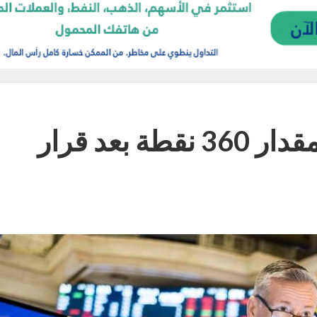
ارتفاع مؤشر داو جونز بمقدار 360 نقطة بعد قرار