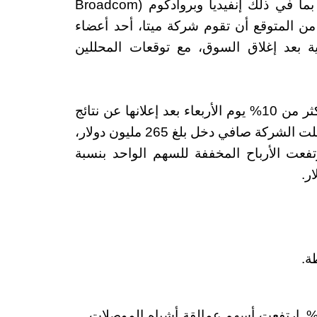
على أسهم الشركات المصنعة للرقائق الأخرى، بما في ذلك إنفيديا وبروادكوم (Broadcom
من المتوقع أن تقوم شركة ميتا، أحد أعضاء
لمالية بعد إغلاق السوق، مع توقعات المحللين
من جهة أخرى، قفزت أسهم شركة إي إم دي بأكثر من 10% يوم الأربعاء بعد إعلانها عن نتائج
قوية للربع الثاني فاقت توقعات السوق. حيث سجلت الشركة صافي دخل بلغ 265 مليون دولار،
 كما ارتفعت الأرباح المخففة للسهم الواحد بنسبة
قدم مؤشر ستاندرد آند بورز 500 بنسبة 1.63%. ارتفعت أسهم عمالقة أشباه الموصلات