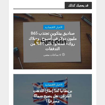
قد يعجبك كذلك
الاخبار الاقتصادية
صناديق بيتكوين تجتذب 865
مليون دولار في أسبوع.. و«بلاك
روك» تستحوذ على 80% من
التدفقات
4 ساعات مضى
الاخبار الاقتصادية
بريطانيا تُعدّ إطارًا للذهب
المُرمّز.. هل يصبح ضمانًا
مصرفيًا؟