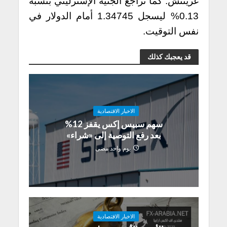
غرينتش. كما تراجع الجنيه الإسترليني بنسبة
0.13% ليسجل 1.34745 أمام الدولار في
نفس التوقيت.
قد يعجبك كذلك
الاخبار الاقتصادية
سهم سبيس إكس يقفز 12%
بعد رفع التوصية إلى «شراء»
يوم واحد مضى
الاخبار الاقتصادية