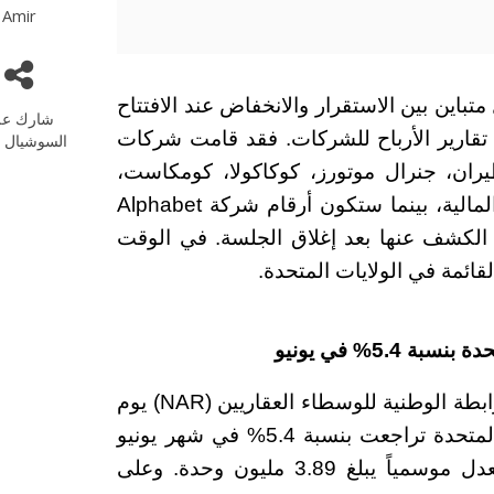
Amir
اين بين الاستقرار والانخفاض عند الافتتاح
شارك عل
 تقارير الأرباح للشركات. فقد قامت شركات
السوشيال م
ران، جنرال موتورز، كوكاكولا، كومكاست،
فيليب موريس، ولوكهيد مارتن بمشاركة نتائجها المالية، بينما ستكون أرقام شركة Alphabet
 الكشف عنها بعد إغلاق الجلسة. في الوقت
قائمة في الولايات المتحدة.
5.% في يونيو
على صعيد البيانات، أظهرت تقارير صادرة عن الرابطة الوطنية للوسطاء العقاريين (NAR) يوم
الثلاثاء أن مبيعات المنازل القائمة في الولايات المتحدة تراجعت بنسبة 5.4% في شهر يونيو
على أساس شهري، لتصل إلى معدل سنوي معدل موسمياً يبلغ 3.89 مليون وحدة. وعلى