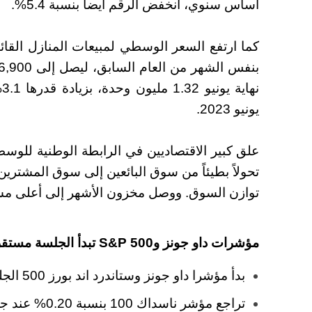
أساس سنوي، انخفض الرقم أيضاً بنسبة 5.4%.
يونيو 2023.
علق كبير الاقتصاديين في الرابطة الوطنية للوسطا
تحولاً بطيئاً من سوق البائعين إلى سوق المشتري
توازن السوق. ووصل مخزون الأشهر إلى أعلى مست
مؤشرات داو جونز وS&P 500 تبدأ الجلسة مستقرة
بدأ مؤشرا داو جونز وستاندرد اند بورز 500 الجلسة بالتداول بشكل مستقر.
تراجع مؤشر ناسداك 100 بنسبة 0.20% عند جرس الافتتاح.