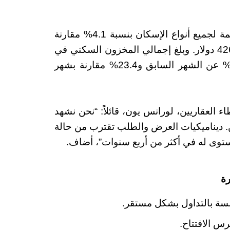
كما ارتفع السعر الوسطي لمبيعات المنازل القائمة لجميع أنواع الإسكان بنسبة 4.1% مقارنة
بنفس الشهر من العام السابق، ليصل إلى 426,900 دولار. وبلغ إجمالي المخزون السكني في
نهاية يونيو 1.32 مليون وحدة، بزيادة قدرها 3.1% عن الشهر السابق و23.4% مقارنة بشهر
ء العقاريين، لورانس يون، قائلاً: “نحن نشهد
ن. ديناميكيات العرض والطلب تقترب من حالة
وى له في أكثر من أربع سنوات”، أضاف.