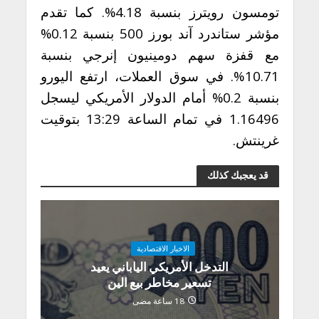
تومسون رويترز بنسبة 4.18%. كما تقدم
مؤشر ستاندرد آند بورز 500 بنسبة 0.12%
مع قفزة سهم دومينيون إنرجي بنسبة
10.71%. في سوق العملات، ارتفع اليورو
بنسبة 0.2% أمام الدولار الأمريكي ليسجل
1.16496 في تمام الساعة 13:29 بتوقيت
غرينتش.
قد يعجبك كذلك
الاخبار الاقتصادية
التدخل الأمريكي الياباني يعيد
تسعير مخاطر بيع الين
18 ساعة مضى