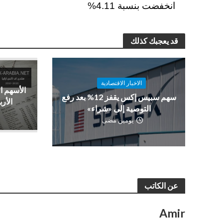
انخفضت بنسبة 4.11%
قد يعجبك كذلك
الاخبار الاقتصادية
الأسهم ا
سهم سبيس إكس يقفز 12% بعد رفع
الأرب
التوصية إلى «شراء»
يومين مضى
عن الكاتب
Amir