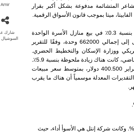
Amir
لمشاعر المتشائمة مدفوعة بشكل أكبر بقرار
لفابيتا، ميتا بموجب قانون الأسواق الرقمية.
شارك عل
على صعيد البيانات، كان هناك انخفاض طفيف بنسبة 0.3٪ في بيع منازل الأسرة الواحدة
السوشيال م
الجديدة في الولايات المتحدة، في فبراير، ليصل إلى إجمالي 662000 وحدة، وفقًا للتقرير
يكي ووزارة الإسكان والتخطيط الحضري.
اضي، كانت هناك زيادة ملحوظة بنسبة 5.9٪.
وبلغ متوسط سعر المنازل المباعة حديثا في فبراير 400.500 دولار، بمتوسط سعر مبيعات
 كشفت التقديرات المعدلة موسمياً أن هناك ما يقرب
راجع مؤشر ستاندرد آند بورز 500 بنسبة 0.31%. وكانت شركة إنتل هي الأسوأ أداء، حيث