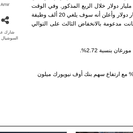
Amir
صل صافي دخل ويلز فارجو وشركاه إلى 3.45 مليار دولار خلال الربع المذكور. وفي الوقت
نفسه، أعلن بنك سيتي عن خسارة قدرها 1.8 مليار دولار وأعلن أنه سوف يلغي 20 ألف وظيفة
متفائلة كانت مدعومة بالانخفاض الثالث على التوالي
شارك عل
السوشيال م
رتفع مؤشر ستاندرد آند بورز 500 بنسبة 0.30% مع ارتفاع سهم بنك أوف نيويورك ميلون