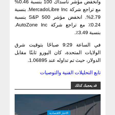
وانخفض مؤشر ناسداك 100 بنسبة 0.46%
مع تراجع شركة MercadoLibre Inc. بنسبة
2.79%. انخفض مؤشر S&P 500 بنسبة
0.24٪ مع تراجع شركة AutoZone Inc.
بنسبة 3.49٪.
في الساعة 9:29 صباحًا بتوقيت شرق
الولايات المتحدة، كان اليورو ثابتًا مقابل
الدولار، حيث تم تداوله عند 1.06895.
تابع التحليلات الفنية والتوصيات
قد يعجبك كذلك
الاخبار الاقتصادية