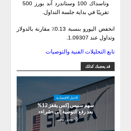
وناسداك 100 وستاندرد آند بورز 500
تقريبًا في بداية جلسة التداول.
انخفض اليورو بنسبة 0.13٪ مقارنة بالدولار
وتداول عند 1.09307.
تابع التحليلات الفنية والتوصيات
قد يعجبك كذلك
الاخبار الاقتصادية
سهم سبيس إكس يقفز 12%
بعد رفع التوصية إلى «شراء»
يومين مضى