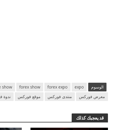
الوسوم
expo
forex expo
forex show
e show
معرض فوركس
منتدى فوركس
موقع فوركس
ندوة 
قد يعجبك كذلك