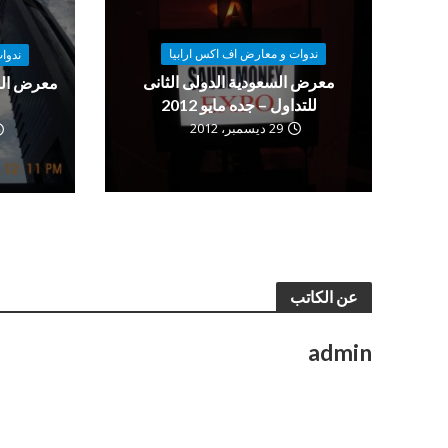
ندوات و معارض اف اكس ارابيا
ندوا
معرض السعودية الدولى الثانى
معرض الش
للتداول – جده مايو 2012
29 ديسمبر، 2012
عن الكاتب
admin