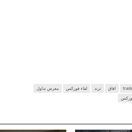
trad
افاق
ترند
لقاء فوركس
معرض تداول
فوركس