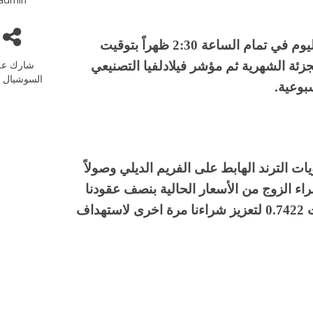
وعلى الجانب الاخر من الاقتصاد الأمريكي ننتظر اليوم في تمام الساعة 2:30 ظهراً بتوقيت
شارك عل
جزئة الشهرية ثم مؤشر فيلادلفيا التصنيعي
السوشيال م
بوعية.
ت الترند الهابط على الفريم الديلي وصولاً
 يمكننا البدء بشراء الزوج من الأسعار الحالية بنصف عقودنا
ثم انتظار اختراق هذا الترند واغلاق اعلى مستويات 0.7422 لتعزيز شراءنا مرة اخرى لاستهداف