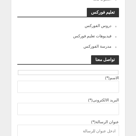
تعليم فوركس
دروس الفوركس
فيديوهات تعليم فوركس
مدرسة الفوركس
تواصل معنا
الاسم(*)
البريد الالكترونى(*)
عنوان الرسالة(*)