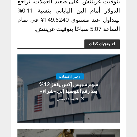
بتوقيت غرينتش. على صعيد العملات، تراجع
الدولار أمام الين الياباني بنسبة 0.11%
ليتداول عند مستوى ‎¥149.6240‎ في تمام
الساعة 5:07 صباحًا بتوقيت غرينتش.
قد يعجبك كذلك
الاخبار الاقتصادية
سهم سبيس إكس يقفز 12%
بعد رفع التوصية إلى «شراء»
20 ساعة مضى