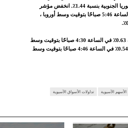
أوروبا. حيث انخفض مؤشر كوسبي المركب في كوريا الجنوبية بنسبة 1.44٪. انخفض مؤشر
نيكي 225 الياباني بنسبة 2.12٪ أو 587 نقطة في الساعة 5:46 صباحًا بتوقيت وسط أوروبا ،
في الصين، انخفض مؤشر شنغهاي المركب بنسبة 0.63٪ في الساعة 4:30 صباحًا بتوقيت وسط
أوروبا. كما انخفاض مؤشر شينزن المركب بنسبة 0.54٪ في الساعة 4:46 صباحًا بتوقيت وسط
الأسهم الآسيوية
تداولات الأسواق الآسيوية