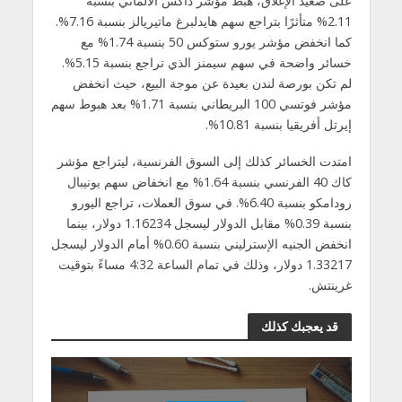
على صعيد الإغلاق، هبط مؤشر داكس الألماني بنسبة
2.11% متأثرًا بتراجع سهم هايدلبرغ ماتيريالز بنسبة 7.16%.
كما انخفض مؤشر يورو ستوكس 50 بنسبة 1.74% مع
خسائر واضحة في سهم سيمنز الذي تراجع بنسبة 5.15%.
لم تكن بورصة لندن بعيدة عن موجة البيع، حيث انخفض
مؤشر فوتسي 100 البريطاني بنسبة 1.71% بعد هبوط سهم
إيرتل أفريقيا بنسبة 10.81%.
امتدت الخسائر كذلك إلى السوق الفرنسية، ليتراجع مؤشر
كاك 40 الفرنسي بنسبة 1.64% مع انخفاض سهم يونيبال
رودامكو بنسبة 6.40%. في سوق العملات، تراجع اليورو
بنسبة 0.39% مقابل الدولار ليسجل 1.16234 دولار، بينما
انخفض الجنيه الإسترليني بنسبة 0.60% أمام الدولار ليسجل
1.33217 دولار، وذلك في تمام الساعة 4:32 مساءً بتوقيت
غرينتش.
قد يعجبك كذلك