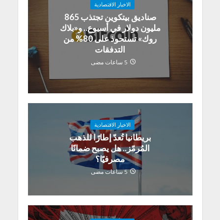
الاخبار الاقتصادية
صناديق بيتكوين تجتذب 865
مليون دولار في أسبوع.. و«بلاك
روك» تستحوذ على 80% من
التدفقات
5 ساعات مضى
الاخبار الاقتصادية
بريطانيا تُعدّ إطارًا للذهب
المُرمّز.. هل يصبح ضمانًا
مصرفيًا؟
5 ساعات مضى