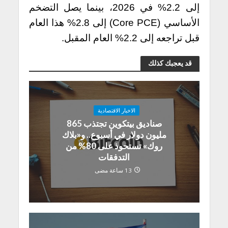
إلى 2.2% في 2026، بينما يصل التضخم
الأساسي (Core PCE) إلى 2.8% هذا العام
قبل تراجعه إلى 2.2% العام المقبل.
قد يعجبك كذلك
الاخبار الاقتصادية
صناديق بيتكوين تجتذب 865
مليون دولار في أسبوع.. و«بلاك
روك» تستحوذ على 80% من
التدفقات
13 ساعة مضى