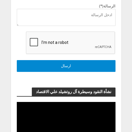
الرسالة(*)
نشأة النقود وسيطرة آل روتشيلد علي الاقتصاد
مشغل
الفيديو