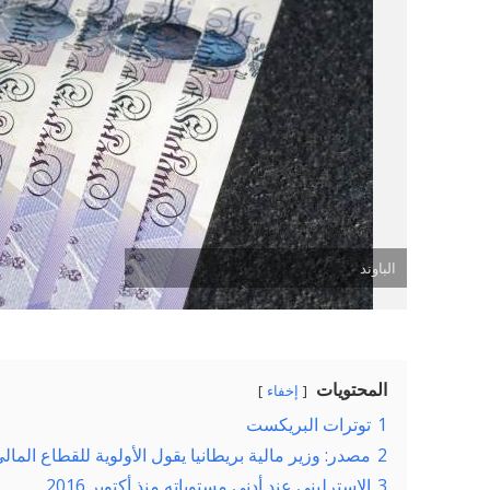
الباوند
المحتويات
إخفاء
1
توترات البريكست
2
مصدر: وزير مالية بريطانيا يقول الأولوية للقطاع المال
3
الاسترليني عند أدنى مستوياته منذ أكتوبر 2016