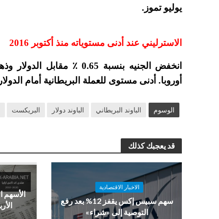
يوليو تموز.
الاسترليني عند أدنى مستوياته منذ أكتوبر 2016
أوروبا. أدنى مستوى للعملة البريطانية أمام الدولار
الوسوم
الباوند البريطاني
الباوند دولار
البريكست
ا
قد يعجبك كذلك
الاخبار الاقتصادية
الأسهم ا
سهم سبيس إكس يقفز 12% بعد رفع
الأرب
التوصية إلى «شراء»