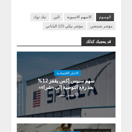
الوسوم
الاسهم الاسيوية
الين
تيك توك
مؤشر شنتشن
مؤشر نيكي 225 الياباني
قد يعجبك كذلك
الاخبار الاقتصادية
سهم سبيس إكس يقفز 12%
بعد رفع التوصية إلى «شراء»
يومين مضى