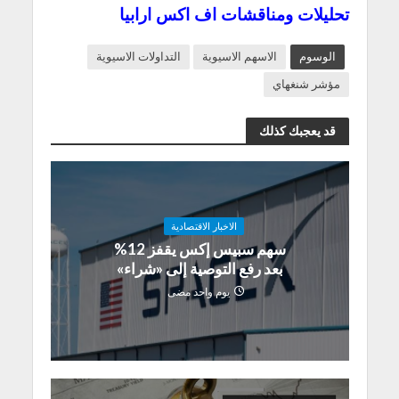
تحليلات ومناقشات اف اكس ارابيا
الوسوم
الاسهم الاسيوية
التداولات الاسيوية
مؤشر شنغهاي
قد يعجبك كذلك
الاخبار الاقتصادية
سهم سبيس إكس يقفز 12%
بعد رفع التوصية إلى «شراء»
يوم واحد مضى