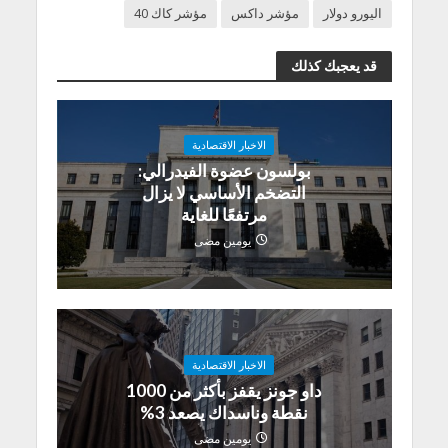
اليورو دولار
مؤشر داكس
مؤشر كاك 40
قد يعجبك كذلك
الاخبار الاقتصادية
بولسون عضوة الفيدرالي:
التضخم الأساسي لا يزال
مرتفعًا للغاية
يومين مضى
الاخبار الاقتصادية
داو جونز يقفز بأكثر من 1000
نقطة وناسداك يصعد 3%
يومين مضى