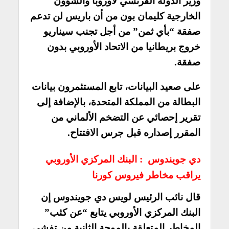
وزير الدولة الفرنسي لأوروبا والشؤون
الخارجية كليمان بون من أن باريس لن تدعم
صفقة “بأي ثمن” من أجل تجنب سيناريو
خروج بريطانيا من الاتحاد الأوروبي بدون
صفقة.
على صعيد البيانات، تابع المستثمرون بيانات
البطالة من المملكة المتحدة، بالإضافة إلى
تقرير إحصائي عن التضخم الألماني من
المقرر إصداره قبل جرس الافتتاح.
دي جويندوس : البنك المركزي الأوروبي
يراقب مخاطر فيروس كورنا
قال نائب الرئيس لويس دي جويندوس إن
البنك المركزي الأوروبي يتابع “عن كثب”
المخاطر المتعلقة بالموجة الثانية من تفشي