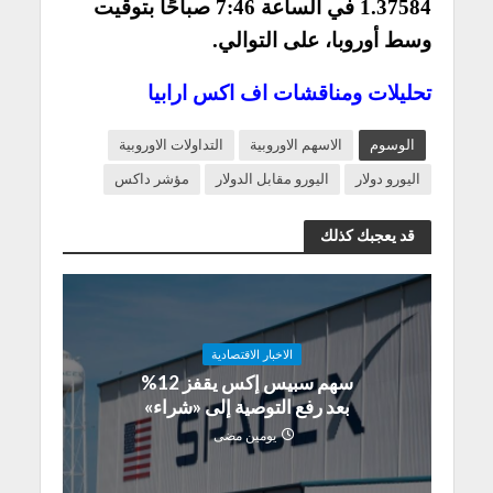
1.37584 في الساعة 7:46 صباحًا بتوقيت
وسط أوروبا، على التوالي.
تحليلات ومناقشات اف اكس ارابيا
الوسوم
الاسهم الاوروبية
التداولات الاوروبية
اليورو دولار
اليورو مقابل الدولار
مؤشر داكس
قد يعجبك كذلك
الاخبار الاقتصادية
سهم سبيس إكس يقفز 12%
بعد رفع التوصية إلى «شراء»
يومين مضى