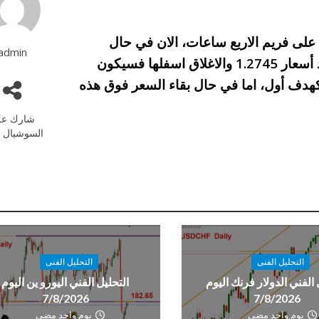
 على فريم الاربع ساعات، الان في حال
admin
الهبوط وكسر مستويات الضلع السفلي للقناة عند أسعار 1.2745 والاغلاق اسفلها فسيكون
ك فرصة قوية للبيع بأهداف تصل الى 1.2690 كهدف أول، اما في حال بقاء السعر فوق هذه
شارك عل
السوشيال م
التحليل الفنى
التحليل الفنى
 الفني الدولار فرنك اليوم
التحليل الفني اليورو ين اليوم
7/8/2026
7/8/2026
يوم واحد مضى
يوم واحد مضى