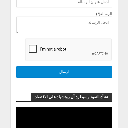
الرسالة(*)
نشأة النقود وسيطرة آل روتشيلد علي الاقتصاد
مشغل
الفيديو