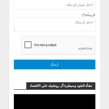
الرسالة(*)
نشأة النقود وسيطرة آل روتشيلد علي الاقتصاد
مشغل
الفيديو