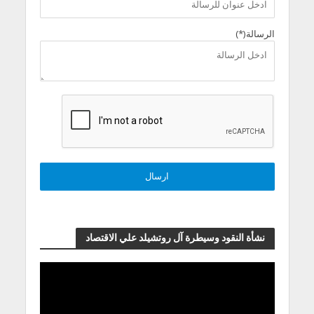
الرسالة(*)
نشأة النقود وسيطرة آل روتشيلد علي الاقتصاد
مشغل
الفيديو