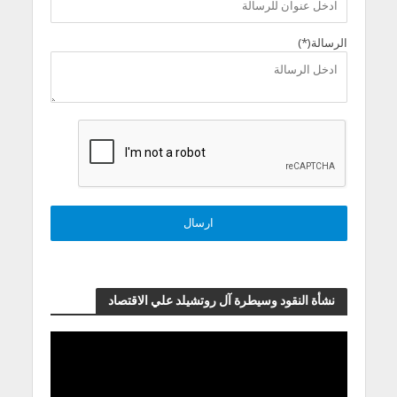
الرسالة(*)
نشأة النقود وسيطرة آل روتشيلد علي الاقتصاد
مشغل
الفيديو