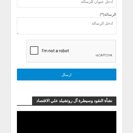
الرسالة(*)
نشأة النقود وسيطرة آل روتشيلد علي الاقتصاد
مشغل
الفيديو