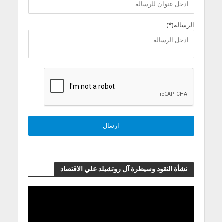
الرسالة(*)
نشأة النقود وسيطرة آل روتشيلد علي الاقتصاد
مشغل
الفيديو