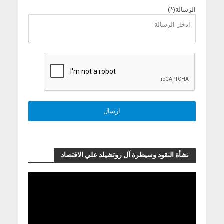
الرسالة(*)
نشأة النقود وسيطرة آل روتشيلد علي الاقتصاد
مشغل
الفيديو