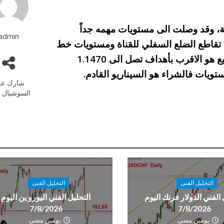
ية، وقد وصلت الى مستويات مهمه جداً
admin
 تقاطع الضلع السفلي للقناة ومستويات خط
المقاومة عند أسعار 1.1530 والثبات اسفلهم فالبيع هو الاقرب بأهداف تصل الى 1.1470
ويات فالشراء هو السيناريو القادم.
شارك عل
السوشيال م
التحليل الفنى
التحليل الفنى
 الفني الدولار فرنك اليوم
التحليل الفني اليورو ين اليوم
7/8/2026
7/8/2026
يومين مضى
يومين مضى