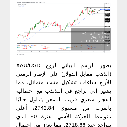
التحليل الفني للذهب
مقابل الدولار
(XAU/USD) 28-10-
2024
يظهر الرسم البياني لزوج XAU/USD
(الذهب مقابل الدولار) على الإطار الزمني
للأربع ساعات تشكيل مثلث متماثل، مما
يشير إلى تراجع في التذبذب مع احتمالية
انفجار سعري قريب. السعر يتداول حاليًا
بالقرب من مستوى 2742.84، أعلى
متوسط الحركة الأسي لفترة 50 الذي
يتواجد عند 2718.88، مما يعزز من احتمال