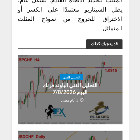
المثلث لتحديد الاتجاه القادم. بشكل عام،
يظل السيناريو معتمدًا على الكسر أو
الاختراق للخروج من نموذج المثلث
المتماثل.
قد يعجبك كذلك
التحليل الفنى
التحليل الفني الباوند فرنك
اليوم 7/8/2026
3 أيام مضى