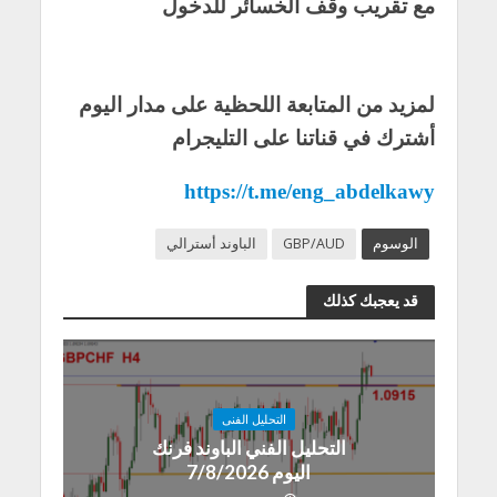
مع تقريب وقف الخسائر للدخول
لمزيد من المتابعة اللحظية على مدار اليوم
أشترك في قناتنا على التليجرام
https://t.me/eng_abdelkawy
الوسوم
GBP/AUD
الباوند أسترالي
قد يعجبك كذلك
التحليل الفنى
التحليل الفني الباوند فرنك
اليوم 7/8/2026