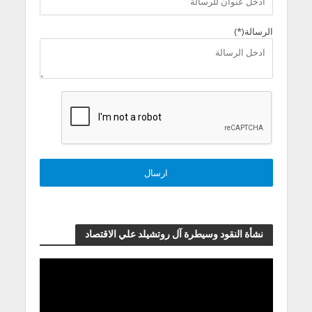
الرسالة(*)
نشأة النقود وسيطرة آل روتشيلد علي الاقتصاد
مشغل
الفيديو