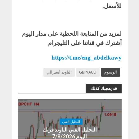
للأسفل.
لمزيد من المتابعة اللحظية على مدار اليوم
أشترك في قناتنا على التليجرام
https://t.me/eng_abdelkawy
الوسوم
GBP/AUD
الباوند أسترالي
قد يعجبك كذلك
التحليل الفنى
التحليل الفني الباوند فرنك
اليوم 7/8/2026