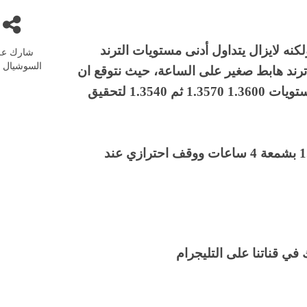
لكنه لايزال يتداول أدنى مستويات الترند
شارك عل
السوشيال م
ترند هابط صغير على الساعة، حيث نتوقع ان
يتراجع الزوج من المستويات الحالية لاستهداف مستويات 1.3600 1.3570 ثم 1.3540 لتحقيق
مع الحفاظ على وقف خسائر اختراق القمة 1.3745 بشمعة 4 ساعات ووقف احترازي عند
في قناتنا على التليجرام