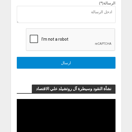
الرسالة(*)
نشأة النقود وسيطرة آل روتشيلد علي الاقتصاد
مشغل
الفيديو