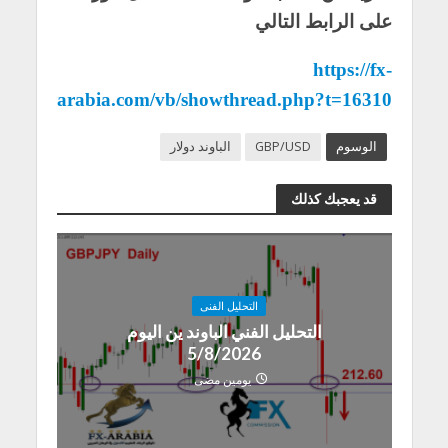
على الرابط التالي
https://fx-
arabia.com/vb/showthread.php?t=16310
الوسوم
GBP/USD
الباوند دولار
قد يعجبك كذلك
التحليل الفنى
التحليل الفني الباوند ين اليوم
5/8/2026
يومين مضى