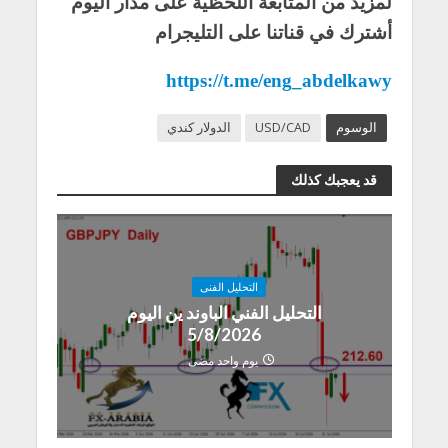
لمزيد من المتابعة اللحظية على مدار اليوم
أشترك في قناتنا على التليجرام
https://t.me/eng_abdelkawy
الوسوم
USD/CAD
الدولار كندي
قد يعجبك كذلك
التحليل الفنى
التحليل الفني الباوند ين اليوم
5/8/2026
يوم واحد مضى