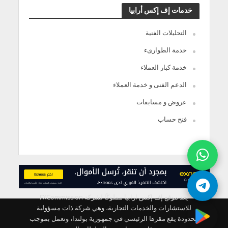
خدمات إف إكس أرابيا
التحليلات الفنية
خدمة الطوارىء
خدمة كبار العملاء
الدعم الفنى و خدمة العملاء
عروض و مسابقات
فتح حساب
يعد موقع إف إكس ارابيا مملوكًا لشركة FXCommission
للاستشارات والخدمات التجارية، وهي شركة ذات مسؤولية
محدودة يقع مقرها الرئيسي في جمهورية بولندا، وتعمل بموجب