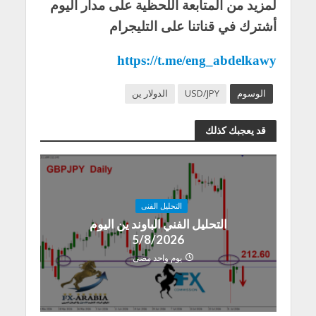
لمزيد من المتابعة اللحظية على مدار اليوم
أشترك في قناتنا على التليجرام
https://t.me/eng_abdelkawy
الوسوم
USD/JPY
الدولار ين
قد يعجبك كذلك
التحليل الفنى
التحليل الفني الباوند ين اليوم
5/8/2026
يوم واحد مضى