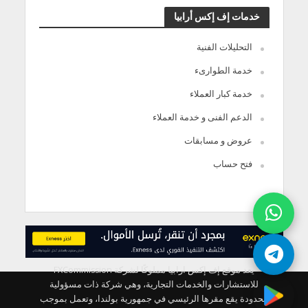
خدمات إف إكس أرابيا
التحليلات الفنية
خدمة الطوارىء
خدمة كبار العملاء
الدعم الفنى و خدمة العملاء
عروض و مسابقات
فتح حساب
يعد موقع إف إكس ارابيا مملوكًا لشركة FXCommission
للاستشارات والخدمات التجارية، وهي شركة ذات مسؤولية
محدودة يقع مقرها الرئيسي في جمهورية بولندا، وتعمل بموجب