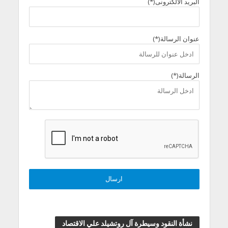
البريد الالكترونى(*)
عنوان الرسالة(*)
الرسالة(*)
نشأة النقود وسيطرة آل روتشيلد علي الاقتصاد