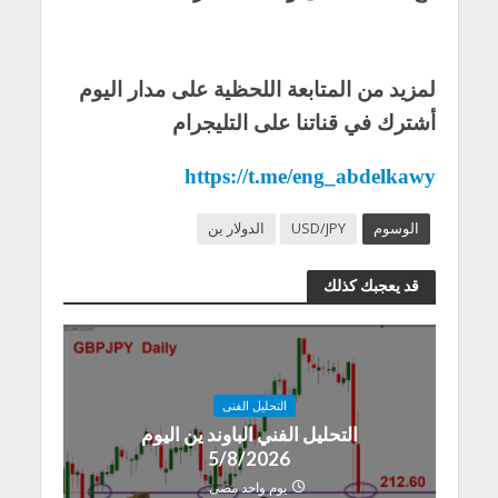
لمزيد من المتابعة اللحظية على مدار اليوم
أشترك في قناتنا على التليجرام
https://t.me/eng_abdelkawy
الوسوم
USD/JPY
الدولار ين
قد يعجبك كذلك
التحليل الفنى
التحليل الفني الباوند ين اليوم
5/8/2026
يوم واحد مضى